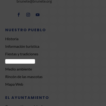
brunete@brunete.org
NUESTRO PUEBLO
Historia
Información turística
Fiestas y tradiciones
Comercio Brunete
Medio ambiente
Rincón de las mascotas
Mapa Web
EL AYUNTAMIENTO