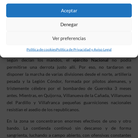
El avance del ejército republicano cogió por sorpresa a los
Aceptar
nacionales que defendían el lugar con muy pocos efectivos. Los
restos de la
División 71,
formada en su mayoría por falangistas y
Denegar
1.000 marroquíes, se encargarían de esa inútil defensa. El 6 de
julio se coordinó el ataque de la aviación y la artillería y a las
Ver preferencias
pocas horas Brunete estaba rodeado. La alarma corrió entre las
filas de los nacionales, aquella era una zona que no se podía
Política de cookies
Política de Privacidad y Aviso Legal
perder. El interés de Brunete, más que estratégico, era político y,
según decían los mandos, el
ejército Nacional
no podía
permitirse una derrota justo allí. Por eso, no tardaron en
disponer la marcha de varias divisiones desde el norte, artillería
pesada y la Legión Cóndor, formada por pilotos alemanes, y
tristemente célebre por el bombardeo de Guernika 3 meses
antes. Mientras, en Quijorna, Villanueva de la Cañada, Villanueva
del Pardillo y Villafranca pequeñas guarniciones nacionales
resistían el asedio de los republicanos.
En la zona se concentraron enormes efectivos de uno y otro
bando. La contienda continuó sin descanso y de forma
sangrienta, luchando a campo abierto, con ofensivas constantes