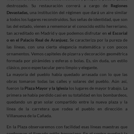
destrozado. Su restauración correrá a cargo de
Regiones
Devastadas,
una institución del régimen que dará un aire similar
a todos los lugares reconstruidos. Sus señas de identidad, que son
las del estado, vienen a rememorar el conocido estilo herreriano,
tan acreditado en Madrid y que podemos disfrutar en
el Escorial
o en el Palacio Real de Aranjuez.
Se caracteriza por la pureza de
las líneas, con una cierta elegancia matemática y con pocos
ornamentos. Vemos capiteles de pizarra y decoración geométrica
formada por pirámides y esferas o bolas. Es, sin duda, un estilo
clásico, poco espectacular pero limpio y elegante.
La mayoría del pueblo había quedado arrasada con lo que las
obras tomaron todas las calles y solares del pueblo. Aún así,
fueron la
Plaza Mayor y la Iglesia
los lugares de mayor trabajo. La
primera se había perdido casi en su totalidad en los bombardeos,
quedando un gran solar compartido entre la nueva plaza y la
línea de la carretera que rodea el pueblo en dirección a
Villanueva de la Cañada.
En la Plaza observaremos con facilidad esas líneas maestras que
conforman el llamado estilo herreriano. En el centro quedará la