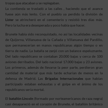
tropas que atacaban y se replegaban.
La contienda se trasladó a las calles , haciendo que el avance
fuese aún más lento. Con el pueblo ya perdido la división de
Líster
se atrincheró en el cementerio y resistió tres días más.
Pero la lucha era desesperada y poco había que hacer.
Brunete había sido reconquistado, no así las localidades vecinas
de Quijorna, Villanueva de la Cañada y Villanueva del Pardillo,
que permanecerían en manos republicanas algún tiempo o en
tierra de nadie. La batalla se zanjó con un balance espeluznante.
Del lado republicano se contaban 20.000 bajas y cerca de 100
aviones derribados. Del lado nacional 17.000 bajas y 23 aviones.
Los primeros, además de llevarse la peor parte, perdieron gran
cantidad de material que más tarde echarían de menos en la
defensa de Madrid. Las
Brigadas Internacionales
que habían
participado estaban exhaustas y el golpe en el ánimo de los
republicanos sería mortal.
El
batallón Lincoln
(formado por norteamericanos de raza negra)
casi desapareció en el corazón de Brunete, el batallón británico