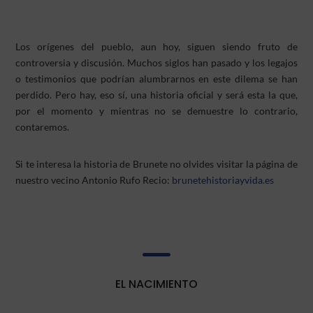
Los orígenes del pueblo, aun hoy, siguen siendo fruto de
controversia y discusión. Muchos siglos han pasado y los legajos
o testimonios que podrían alumbrarnos en este dilema se han
perdido. Pero hay, eso sí, una historia oficial y será esta la que,
por el momento y mientras no se demuestre lo contrario,
contaremos.
Si te interesa la historia de Brunete no olvides visitar la página de
nuestro vecino
Antonio Rufo Recio:
brunetehistoriayvida.es

EL NACIMIENTO