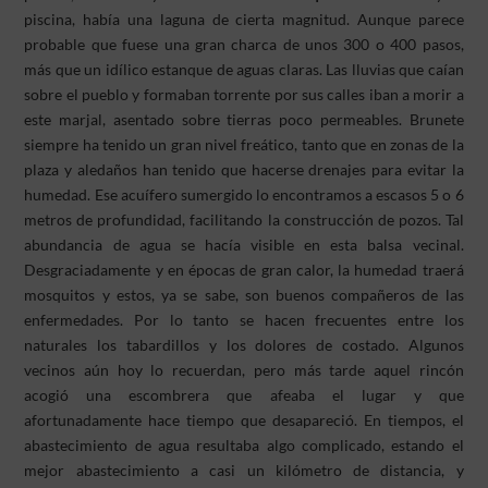
piscina, había una laguna de cierta magnitud. Aunque parece
probable que fuese una gran charca de unos 300 o 400 pasos,
más que un idílico estanque de aguas claras. Las lluvias que caían
sobre el pueblo y formaban torrente por sus calles iban a morir a
este marjal, asentado sobre tierras poco permeables. Brunete
siempre ha tenido un gran nivel freático, tanto que en zonas de la
plaza y aledaños han tenido que hacerse drenajes para evitar la
humedad. Ese acuífero sumergido lo encontramos a escasos 5 o 6
metros de profundidad, facilitando la construcción de pozos. Tal
abundancia de agua se hacía visible en esta balsa vecinal.
Desgraciadamente y en épocas de gran calor, la humedad traerá
mosquitos y estos, ya se sabe, son buenos compañeros de las
enfermedades. Por lo tanto se hacen frecuentes entre los
naturales los tabardillos y los dolores de costado. Algunos
vecinos aún hoy lo recuerdan, pero más tarde aquel rincón
acogió una escombrera que afeaba el lugar y que
afortunadamente hace tiempo que desapareció. En tiempos, el
abastecimiento de agua resultaba algo complicado, estando el
mejor abastecimiento a casi un kilómetro de distancia, y