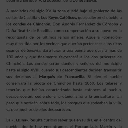
pedirle a Enrique IV, la posesión de la
Dehesa Boyal.
A mediados del siglo XV la zona quedó bajo el gobierno de las
cortes de Castilla y
Los Reyes Católicos,
que cedieron el pueblo a
los
condes de Chinchón,
Don Andrés Fernández de Córdoba y
Doña Beatriz de Boadilla, como compensación a su apoyo en la
reconquista de los últimos reinos infieles. Aquella «donación»
muy discutida por los vecinos que querían pertenecer a los ricos
sexmos de Segovia, dará lugar a una pugna que durará más de
100 años y que finalmente favorecerá a los dos próceres de
Chinchón. Los condes serán dueños y señores del municipio
hasta el siglo XVIII, cuando sus descendientes deciden transmitir
sus derechos al
Marqués de Francavilla.
Si bien el pueblo
conservará la picota de Chinchón hasta 1869. Los telares y
tenerías que habían caracterizado hasta entonces al pueblo,
desaparecerán, cediendo el protagonismo a la agricultura. Un
paso que notarán, sobre todo, los bosques que rodeaban la villa,
ya que muchos de ellos desaparecen.
La «Laguna».
Resulta curioso saber que en su día, en el centro del
pueblo, donde hoy encontramos el
Parque Luis Martín
y la