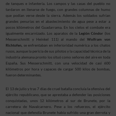
de tanques e infantería. Los campos y las casas del pueblo no
tardaron en llenarse de fuego, con grandes columnas de humo
que podían verse desde la sierra. Además los soldados sufrían
grandes penurias en el abastecimiento de agua pese a estar a
pocos kilómetros del Guadarrama. En los cielos el combate era
igualmente encarnizado. Los aparatos de la
Legión Cóndor
(los
Messerschmitt y Heinkel 111) al mando del
Wolfram von
Richtofen,
se enfrentaban en inferioridad numérica a los chatos
rusos, aunque la pericia de sus pilotos y la capacidad técnica de la
industria alemana pronto los situó como señores del aire en toda
España. Sus Messerschmitt, con una velocidad de casi 600
kilómetros por hora y capaces de cargar 500 kilos de bombas,
fueron determinantes.
El 13 de julio y tras 7 días de cruel batalla concluía la ofensiva del
ejército republicano, que se aprestaba a defender las posiciones
conquistadas, unos 12 kilómetros al sur de Brunete, por la
carretera de Navalcarnero. Pese a los refuerzos, el ejército
nacional que defendía Brunete había sufrido una gran derrota y