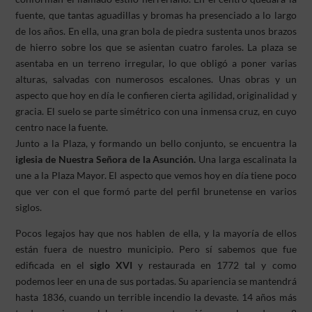
fuente, que tantas aguadillas y bromas ha presenciado a lo largo
de los años. En ella, una gran bola de piedra sustenta unos brazos
de hierro sobre los que se asientan cuatro faroles. La plaza se
asentaba en un terreno irregular, lo que obligó a poner varias
alturas, salvadas con numerosos escalones. Unas obras y un
aspecto que hoy en día le confieren cierta agilidad, originalidad y
gracia. El suelo se parte simétrico con una inmensa cruz, en cuyo
centro nace la fuente.
Junto a la Plaza, y formando un bello conjunto, se encuentra la
iglesia de Nuestra Señora de la Asunción.
Una larga escalinata la
une a la Plaza Mayor. El aspecto que vemos hoy en día tiene poco
que ver con el que formó parte del perfil brunetense en varios
siglos.
Pocos legajos hay que nos hablen de ella, y la mayoría de ellos
están fuera de nuestro municipio. Pero sí sabemos que fue
edificada en el
siglo XVI
y restaurada en 1772 tal y como
podemos leer en una de sus portadas. Su apariencia se mantendrá
hasta 1836, cuando un terrible incendio la devaste. 14 años más