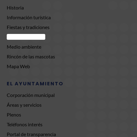
Historia
Información turística
Fiestas y tradiciones
Comercio Brunete
Medio ambiente
Rincón de las mascotas
Mapa Web
EL AYUNTAMIENTO
Corporación municipal
Áreas y servicios
Plenos
Teléfonos interés
Portal de transparencia