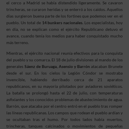
el cerco a Madrid se había distendido ligeramente. Se cavaron
trincheras, se curaron heridas y se enterró a los caídos. Aquellos
días surgieron buena parte de los fortines que podemos ver en el
pueblo. Un total de
14 bunkers nacionales.
Los especialistas, hoy
en día, no se explican como el ejército Republicano detuvo el
avance, cuando tenía los medios para haber conquistado mucho
más terreno.
Mientras, el ejército nacional reunía efectivos para la conquista
del pueblo y su comarca. El 18 de julio divisiones al mando de los
generales
Sáenz de Buruaga, Asensio y Barrón
atacaban Brunete
desde el sur. En los cielos la Legión Cóndor se mostraba
invencible, habiendo derribado cerca de 21 aparatos
republicanos, en su mayoría pilotados por aviadores soviéticos.
La batalla se prolongó hasta el 22 de julio, con temperaturas
asfixiantes y los conocidos problemas de abastecimiento de agua.
Barrón, que atacaba por el centro entró en el pueblo tras romper
las líneas republicanas. Los campos que rodean el pueblo ardían y
se ocultaban tras el humo. Por todos lados había muertos,
trincheras, tanques calcinados o movimientos de pequeñas