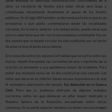
tarde empieza su laboriosa reconstrucción, concluyendo en 8
años. La recolecta de fondos para estas obras será larga y
complicada, necesitando finalmente el apoyo de los fondos
públicos. En el siglo XIX también se derrumbará la torre que le da
prestancia y que podía contemplarse desde las localidades
cercanas. En la torre, anterior a la restauración, puede verse que
poco o nada tiene que ver con la que podemos contemplar hoy en
día, puesto que su tejado circular ha sido sustituido por un techo
de pizarra muy al gusto escurialense.
Era conocida entre los vecinos la frialdad que se sufría entre sus
muros, siendo frecuentes las corrientes de aire y haciendo de la
oración un tormento y una penitencia mayor de la debida. Para
evitar esa molestia quiso en su día construirse una cancela. Las
tallas que decoran su interior tienen escasa importancia y es que
el verdadero patrimonio del templo
fue destruido en la Guerra
Civil.
Pero eso sí, podemos disfrutar de algunos trabajos
correctos, entre los que destacan un altar mayor dedicado a
Nuestra Señora de la Asunción, encuadrado entre varias
columnas. En la parte superior veremos un dosel con una imagen