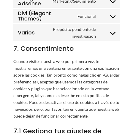
Marketing/Seguimiento
Adsense
Consent
service
to
google-
Divi (Elegant
Funcional
Themes)
service
analytics
Consent
google-
to
Propósito pendiente de
Varios
adsense
service
Consent
investigación
divi-
to
7. Consentimiento
(elegant-
service
themes)
varios
Cuando visites nuestra web por primera vez, te
mostraremos una ventana emergente con una explicación
sobre las cookies. Tan pronto como hagas clic en «Guardar
preferencias», aceptas que usemos las categorías de
cookies y plugins que has seleccionado en la ventana
emergente, tal y como se describe en esta política de
cookies. Puedes desactivar el uso de cookies a través de tu
navegador, pero, por favor, ten en cuenta que nuestra web
puede dejar de funcionar correctamente.
7.1 Gestiona tus ajustes de