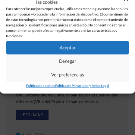
las cookies
Para ofrecer las mejores experiencias, utilizamos tecnologías como las cookies
para almacenar y/o acceder a la información del dispositivo. El consentimiento
de estas tecnologías nos permitirá procesar datos como el comportamiento de
navegación o las identificaciones únicas en este sitio. No consentir o retirar el
consentimiento, puede afectar negativamente a ciertas características y
funciones.
Aceptar
El incendio
Denegar
Actualización 7:00h. Noche de intenso trabajo para
Ver preferencias
avanzar hacia la estabilización del incendio. Las zonas
Política de cookies
Política de Privacidad y Aviso Legal
que presentan más dificultad dentro de nuestra región
son: Entorno del río Cofio. Urbanización El Encinar del
Alberche (Villa del Prado). Urbanizaciones al...
LEER MÁS
Jul 24, 2026
