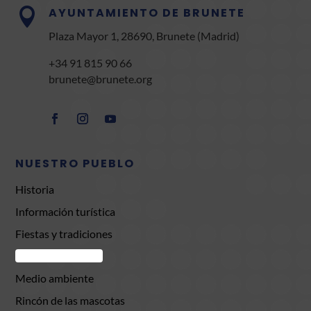
AYUNTAMIENTO DE BRUNETE

Plaza Mayor 1, 28690, Brunete (Madrid)
+34 91 815 90 66
brunete@brunete.org
NUESTRO PUEBLO
Historia
Información turística
Fiestas y tradiciones
Comercio Brunete
Medio ambiente
Rincón de las mascotas