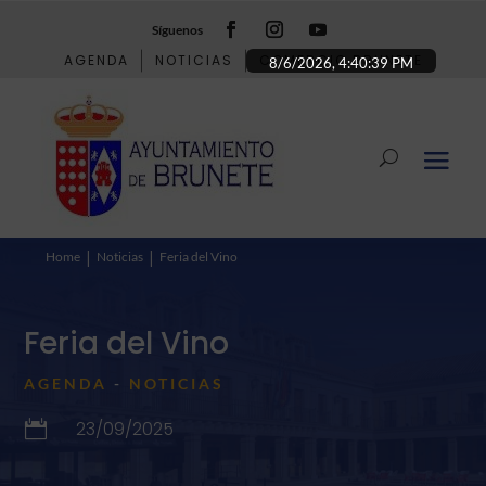
Síguenos
AGENDA
NOTICIAS
COMERCIO BRUNETE
8/6/2026, 4:40:39 PM
Home
Noticias
Feria del Vino
Feria del Vino
AGENDA
-
NOTICIAS
23/09/2025
