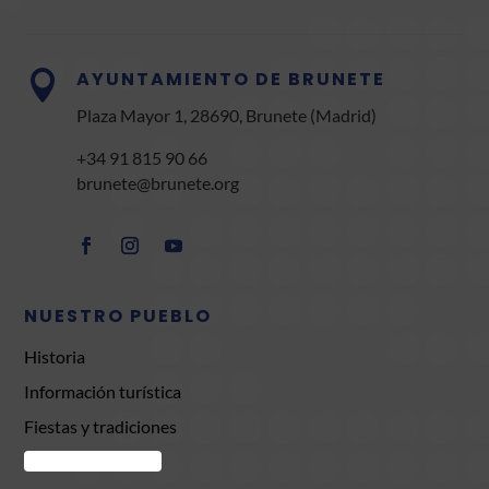
AYUNTAMIENTO DE BRUNETE

Plaza Mayor 1, 28690, Brunete (Madrid)
+34 91 815 90 66
brunete@brunete.org
NUESTRO PUEBLO
Historia
Información turística
Fiestas y tradiciones
Comercio Brunete