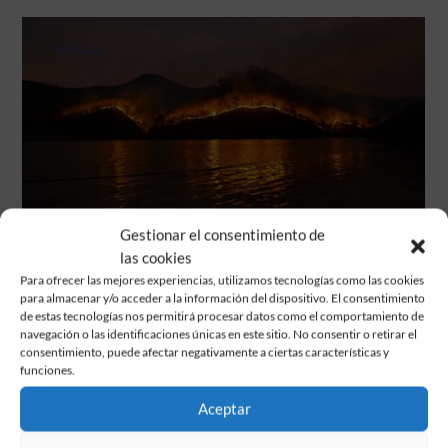
Noticias
Gestionar el consentimiento de
El incendio
las cookies
Para ofrecer las mejores experiencias, utilizamos tecnologías como las cookies
para almacenar y/o acceder a la información del dispositivo. El consentimiento
Actualización 7:00h. Noche de intenso trabajo para
de estas tecnologías nos permitirá procesar datos como el comportamiento de
avanzar hacia la estabilización del incendio. Las zonas
navegación o las identificaciones únicas en este sitio. No consentir o retirar el
que presentan más dificultad dentro de nuestra región
consentimiento, puede afectar negativamente a ciertas características y
son: Entorno del río Cofio. Urbanización El Encinar del
funciones.
Alberche (Villa del Prado). Urbanizaciones al...
Aceptar
LEER MÁS