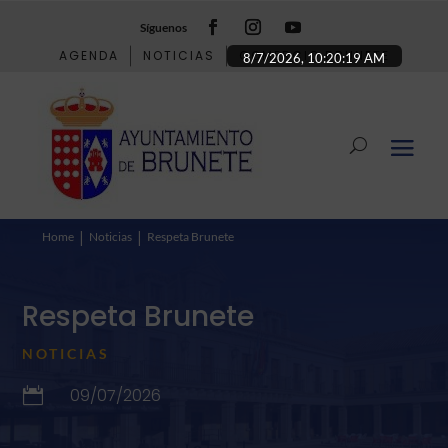
Síguenos
AGENDA
NOTICIAS
COMERCIO BRUNETE
8/7/2026, 10:20:20 AM
Home
Noticias
Respeta Brunete
Respeta Brunete
NOTICIAS
09/07/2026
