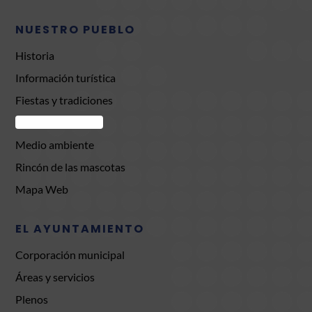
NUESTRO PUEBLO
Historia
Información turística
Fiestas y tradiciones
Comercio Brunete
Medio ambiente
Rincón de las mascotas
Mapa Web
EL AYUNTAMIENTO
Corporación municipal
Áreas y servicios
Plenos