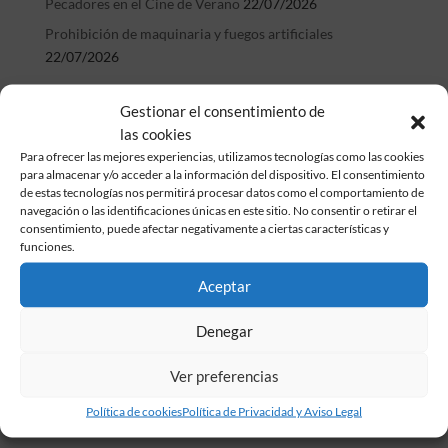
Pecadores en el Cine de Verano
22/07/2026
Prohibición de maquinaria y fuegos artificiales
22/07/2026
Etiquetas
Gestionar el consentimiento de
las cookies
adopción
Altruismo
animación
autobús
ayuda
Para ofrecer las mejores experiencias, utilizamos tecnologías como las cookies
brunete
cabalgata
CEPA
chocolataqda
cine
para almacenar y/o acceder a la información del dispositivo. El consentimiento
de estas tecnologías nos permitirá procesar datos como el comportamiento de
colegio
concierto
delincuencia+
deporte
Estopa
navegación o las identificaciones únicas en este sitio. No consentir o retirar el
consentimiento, puede afectar negativamente a ciertas características y
fiegos artificiales
FIESTA
fiestas
FP
gatos
hoguera
funciones.
javier lucero
José Mercé
magia
majadahonda
Aceptar
mayores
municipio
música
navidad
perros
piscina
pleno
policía
política
programa
rozas
Denegar
san juan
título
Ucrania
universidad
visualia
Ágora
Ver preferencias
Política de cookies
Política de Privacidad y Aviso Legal