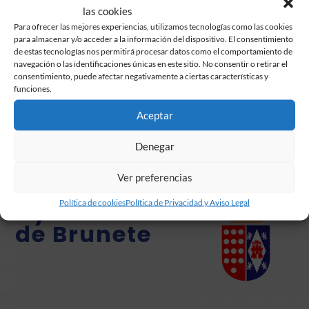
las cookies
javier lucero
José Mercé
magia
majadahonda
Para ofrecer las mejores experiencias, utilizamos tecnologías como las cookies
para almacenar y/o acceder a la información del dispositivo. El consentimiento
mayores
municipio
música
navidad
perros
de estas tecnologías nos permitirá procesar datos como el comportamiento de
piscina
pleno
policía
política
programa
rozas
navegación o las identificaciones únicas en este sitio. No consentir o retirar el
consentimiento, puede afectar negativamente a ciertas características y
san juan
título
Ucrania
universidad
visualia
Ágora
funciones.
Aceptar
Denegar
Ver preferencias
Ayuntamiento
Política de cookies
Política de Privacidad y Aviso Legal
de Brunete