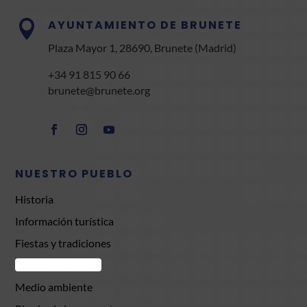
AYUNTAMIENTO DE BRUNETE

Plaza Mayor 1, 28690, Brunete (Madrid)
+34 91 815 90 66
brunete@brunete.org
NUESTRO PUEBLO
Historia
Información turística
Fiestas y tradiciones
Comercio Brunete
Medio ambiente