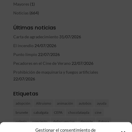
Mayores
(1)
Noticias
(664)
Últimas noticias
Carta de agradecimiento
31/07/2026
El incendio
24/07/2026
Punto limpio
22/07/2026
Pecadores en el Cine de Verano
22/07/2026
Prohibición de maquinaria y fuegos artificiales
22/07/2026
Etiquetas
adopción
Altruismo
animación
autobús
ayuda
brunete
cabalgata
CEPA
chocolataqda
cine
colegio
concierto
delincuencia+
deporte
Estopa
Gestionar el consentimiento de
fiegos artificiales
FIESTA
fiestas
FP
gatos
hoguera